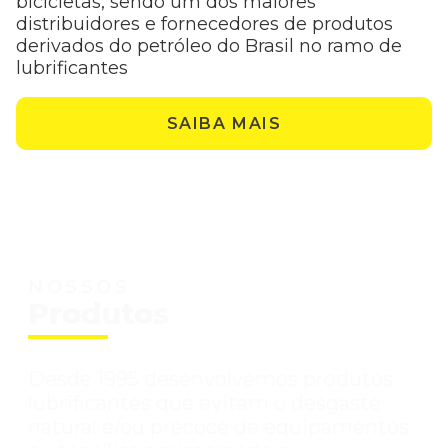
bicicletas, sendo um dos maiores
distribuidores e fornecedores de produtos
derivados do petróleo do Brasil no ramo de
lubrificantes
SAIBA MAIS
NOSSOS
Produtos
Desde 1995 desenvolvemos produtos
lubrificantes que evitam o desgaste
natural e/ou precoce de equipamentos