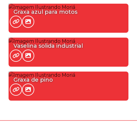
Graxa azul para motos
Vaselina solida industrial
Graxa de pino