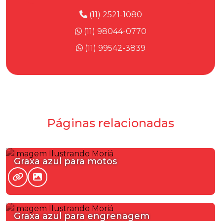
(11) 2521-1080
(11) 98044-0770
(11) 99542-3839
Páginas relacionadas
Graxa azul para motos
Graxa azul para engrenagem