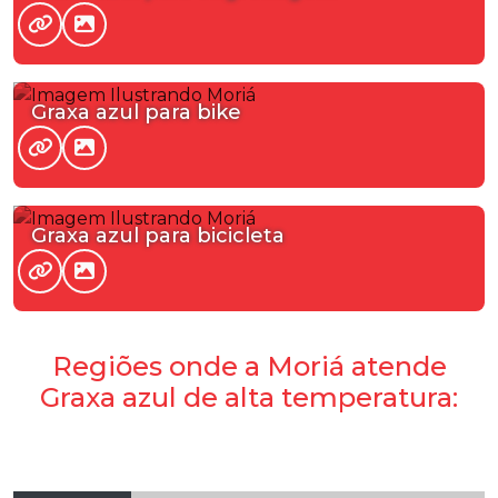
Graxa azul para bike
Graxa azul para bicicleta
Regiões onde a Moriá atende
Graxa azul de alta temperatura: