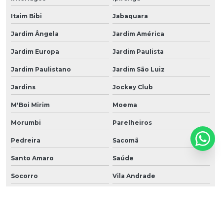
Itaim Bibi
Jabaquara
Jardim Ângela
Jardim América
Jardim Europa
Jardim Paulista
Jardim Paulistano
Jardim São Luiz
Jardins
Jockey Club
M'Boi Mirim
Moema
Morumbi
Parelheiros
Pedreira
Sacomã
Santo Amaro
Saúde
Socorro
Vila Andrade
Vila Mariana
Água Rasa
Anália Franco