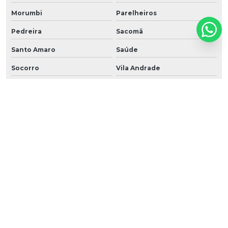
Morumbi
Parelheiros
Pedreira
Sacomã
Santo Amaro
Saúde
Socorro
Vila Andrade
Vila Mariana
Água Rasa
Anália Franco
Aricanduva
Artur Alvim
Belém
Cidade Patriarca
Cidade Tiradentes
Engenheiro Goulart
Ermelino Matarazzo
Guianazes
Itaim Paulista
Itaquera
Jardim Iguatemi
José Bonifácio