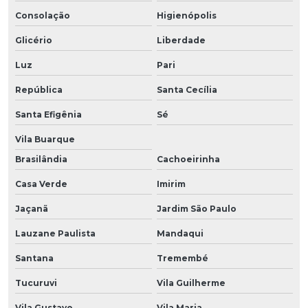
Consolação
Higienópolis
Glicério
Liberdade
Luz
Pari
República
Santa Cecília
Santa Efigênia
Sé
Vila Buarque
Brasilândia
Cachoeirinha
Casa Verde
Imirim
Jaçanã
Jardim São Paulo
Lauzane Paulista
Mandaqui
Santana
Tremembé
Tucuruvi
Vila Guilherme
Vila Gustavo
Vila Maria