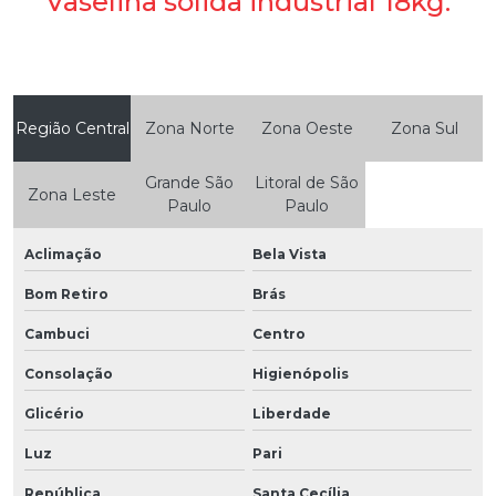
Vaselina sólida industrial 18kg:
Região Central
Zona Norte
Zona Oeste
Zona Sul
Grande São
Litoral de São
Zona Leste
Paulo
Paulo
Aclimação
Bela Vista
Bom Retiro
Brás
Cambuci
Centro
Consolação
Higienópolis
Glicério
Liberdade
Luz
Pari
República
Santa Cecília