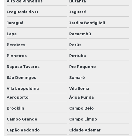
Alto de Pinheiros
Butantã
Freguesia do Ó
Jaguaré
Jaraguá
Jardim Bonfiglioli
Lapa
Pacaembú
Perdizes
Perús
Pinheiros
Pirituba
Raposo Tavares
Rio Pequeno
São Domingos
Sumaré
Vila Leopoldina
Vila Sonia
Aeroporto
Água Funda
Brooklin
Campo Belo
Campo Grande
Campo Limpo
Capão Redondo
Cidade Ademar